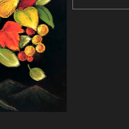
書・
下
絵
つ
き】
29．
秋
色
の
木
＜
19cm
ス