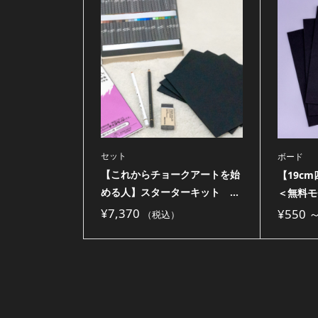
セット
ボード
【これからチョークアートを始
【19c
める人】スターターキット ...
＜無料モ
¥
7,370
¥
550
（税込）