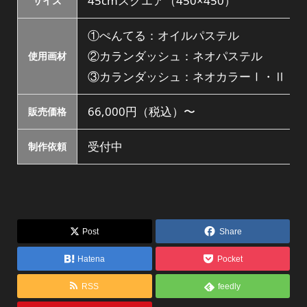
45cmスクエア（450×450）
サイズ
①ぺんてる：オイルパステル
②カランダッシュ：ネオパステル
使用画材
③カランダッシュ：ネオカラーⅠ・Ⅱ
66,000円（税込）〜
販売価格
受付中
制作依頼
Post
Share
Hatena
Pocket
RSS
feedly