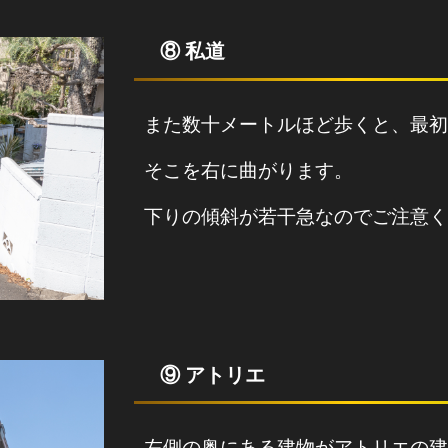
⑧ 私道
また数十メートルほど歩くと、最初
そこを右に曲がります。
下りの傾斜が若干急なのでご注意く
⑨ アトリエ
左側の奥にある建物がアトリエの建